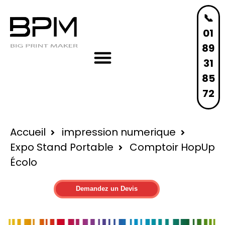
📞
01
89
31
85
72
Accueil
impression numerique
Expo Stand Portable
Comptoir
HopUp
Écolo
Demandez un Devis